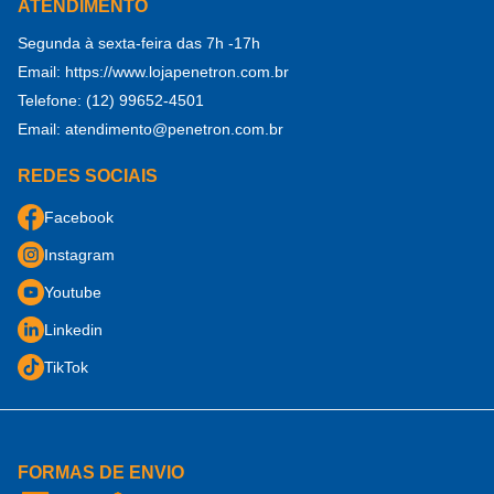
ATENDIMENTO
Notícias
Frete
Reparo e Proteção do Concreto
Segunda à sexta-feira das 7h -17h
Fale Conosco
Termos de Uso
Aditivo para Concreto
Email:
https://www.lojapenetron.com.br
Seja revendedor
Formas de Pagamento
Telefone:
(12) 99652-4501
Tratamento de Juntas de Concreto
Área do Revendedor (logar)
Segurança
Email:
atendimento@penetron.com.br
Acessórios
Área do B2B (logar)
Duvidas frequentes
REDES SOCIAIS
Facebook
Instagram
Youtube
Linkedin
TikTok
FORMAS DE ENVIO