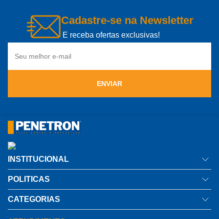
Cadastre-se na Newsletter
E receba ofertas exclusivas!
ENVIAR
INSTITUCIONAL
Quem somos
POLITICAS
Como comprar
Política de privacidade
CATEGORIAS
Informações Técnicas
Troca e Devolução
Impermeabilizante por Cristalização