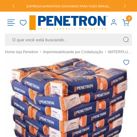
.
ENTREGA GARANTIDA! ENVIAMOS PARA TODO BRASIL.
0
Home loja Penetron
Impermeabilizante por Cristalização
WATERPLUG - PALLET 72 SACOS
RESULTADOS PARA SUA BUSCA
VER TUDO