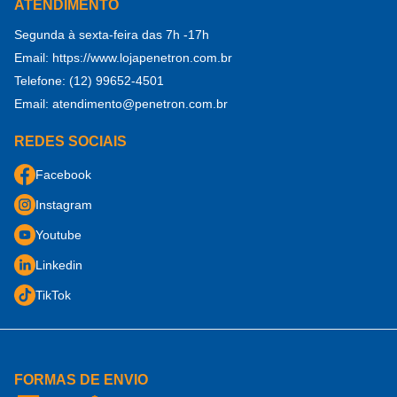
ATENDIMENTO
Notícias
Frete
Reparo e Proteção do Concreto
Segunda à sexta-feira das 7h -17h
Fale Conosco
Termos de Uso
Aditivo para Concreto
Email:
https://www.lojapenetron.com.br
Seja revendedor
Formas de Pagamento
Telefone:
(12) 99652-4501
Tratamento de Juntas de Concreto
Área do Revendedor (logar)
Segurança
Email:
atendimento@penetron.com.br
Acessórios
Área do B2B (logar)
Duvidas frequentes
REDES SOCIAIS
Facebook
Instagram
Youtube
Linkedin
TikTok
FORMAS DE ENVIO