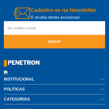
Cadastre-se na Newsletter
E receba ofertas exclusivas!
ENVIAR
INSTITUCIONAL
Quem somos
POLITICAS
Como comprar
Política de privacidade
CATEGORIAS
Informações Técnicas
Troca e Devolução
Impermeabilizante por Cristalização