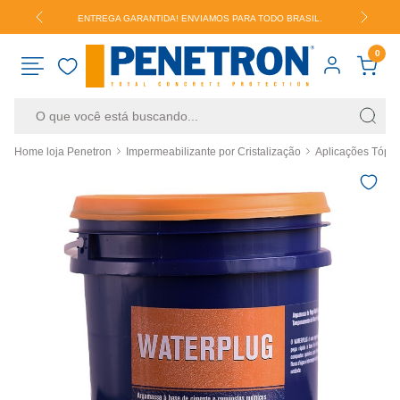
.
ENTREGA GARANTIDA! ENVIAMOS PARA TODO BRASIL.
0
Home loja Penetron
Impermeabilizante por Cristalização
Aplicações Tópic
RESULTADOS PARA SUA BUSCA
VER TUDO